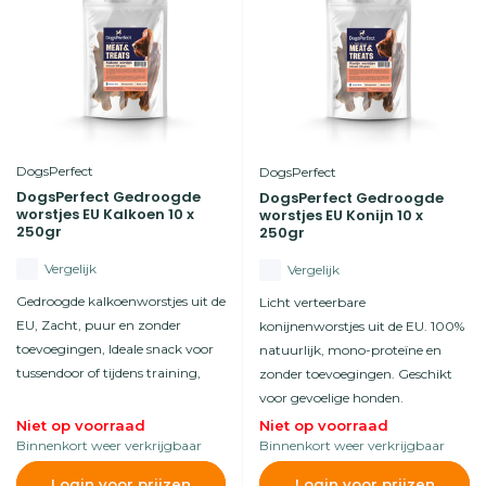
DogsPerfect
DogsPerfect
DogsPerfect Gedroogde
DogsPerfect Gedroogde
worstjes EU Kalkoen 10 x
worstjes EU Konijn 10 x
250gr
250gr
Vergelijk
Vergelijk
Gedroogde kalkoenworstjes uit de
Licht verteerbare
EU, Zacht, puur en zonder
konijnenworstjes uit de EU. 100%
toevoegingen, Ideale snack voor
natuurlijk, mono-proteïne en
tussendoor of tijdens training,
zonder toevoegingen. Geschikt
voor gevoelige honden.
Niet op voorraad
Niet op voorraad
Binnenkort weer verkrijgbaar
Binnenkort weer verkrijgbaar
Login voor prijzen
Login voor prijzen