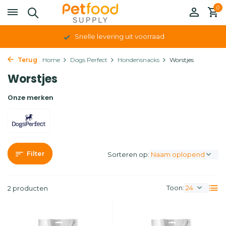
0
Snelle levering uit voorraad
Terug
Home
Dogs Perfect
Hondensnacks
Worstjes
Worstjes
Onze merken
Filter
Sorteren op:
Toon:
2 producten