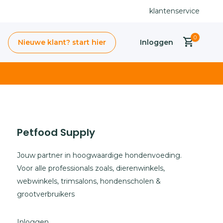
Snelle levering uit voorraad
klantenservice
0
Nieuwe klant? start hier
Inloggen
Petfood Supply
Account
aanmaken
Jouw partner in hoogwaardige hondenvoeding.
Voor alle professionals zoals, dierenwinkels,
webwinkels, trimsalons, hondenscholen &
grootverbruikers
Inloggen