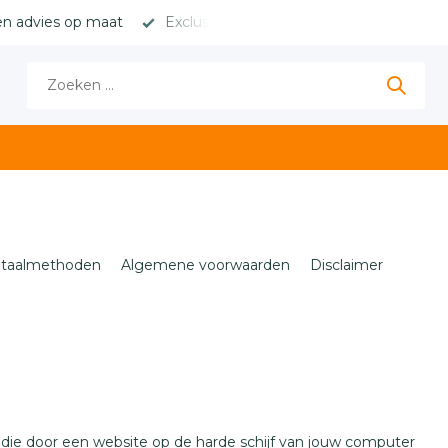
en advies op maat
Exclusieve merken met hoge marges
taalmethoden
Algemene voorwaarden
Disclaimer
 die door een website op de harde schijf van jouw computer