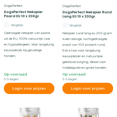
DogsPerfect
DogsPerfect
DogsPerfect Nekspier
DogsPerfect Nekspier Rund
Paard EU 10 x 200gr
Lang EU 10 x 200gr
Vergelijk
Vergelijk
Gedroogde nekspier van paard
Nekspier rund lang eu 200 gram
uit de EU, 100% natuurlijk, taai
is een stevige, luchtgedroogde
en hypoallergeen, Voor langdurig
snack van 100 procent rund,
kauwplezier bij gevoelige
Extra taai voor langdurig
honden,
kauwplezier en natuurlijke
gebitsverzorging, Ideaal voor
middelgrote en grote honden,
Op voorraad
Op voorraad
3-5 dagen
3-5 dagen
Login voor prijzen
Login voor prijzen