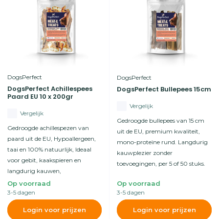
DogsPerfect
DogsPerfect
DogsPerfect Achillespees
DogsPerfect Bullepees 15cm
Paard EU 10 x 200gr
Vergelijk
Vergelijk
Gedroogde bullepees van 15 cm
Gedroogde achillespezen van
uit de EU, premium kwaliteit,
paard uit de EU, Hypoallergeen,
mono-proteïne rund. Langdurig
taai en 100% natuurlijk, Ideaal
kauwplezier zonder
voor gebit, kaakspieren en
toevoegingen, per 5 of 50 stuks.
langdurig kauwen,
Op voorraad
Op voorraad
3-5 dagen
3-5 dagen
Login voor prijzen
Login voor prijzen