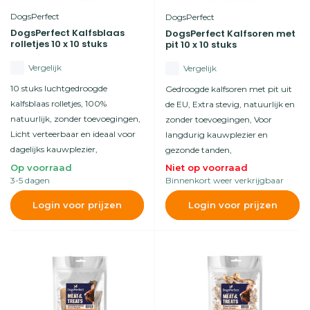
DogsPerfect
DogsPerfect
DogsPerfect Kalfsblaas
DogsPerfect Kalfsoren met
rolletjes 10 x 10 stuks
pit 10 x 10 stuks
Vergelijk
Vergelijk
10 stuks luchtgedroogde
Gedroogde kalfsoren met pit uit
kalfsblaas rolletjes, 100%
de EU, Extra stevig, natuurlijk en
natuurlijk, zonder toevoegingen,
zonder toevoegingen, Voor
Licht verteerbaar en ideaal voor
langdurig kauwplezier en
dagelijks kauwplezier,
gezonde tanden,
Op voorraad
Niet op voorraad
3-5 dagen
Binnenkort weer verkrijgbaar
Login voor prijzen
Login voor prijzen