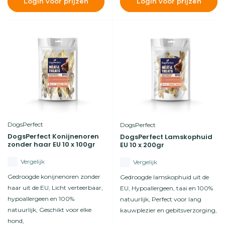
Login voor prijzen
Login voor prijzen
DogsPerfect
DogsPerfect
DogsPerfect Konijnenoren
DogsPerfect Lamskophuid
zonder haar EU 10 x 100gr
EU 10 x 200gr
Vergelijk
Vergelijk
Gedroogde konijnenoren zonder
Gedroogde lamskophuid uit de
haar uit de EU, Licht verteerbaar,
EU, Hypoallergeen, taai en 100%
hypoallergeen en 100%
natuurlijk, Perfect voor lang
natuurlijk, Geschikt voor elke
kauwplezier en gebitsverzorging,
hond,