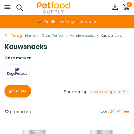
0
Persoonlijk contact en advies op maat
Terug
Home
Dogs Perfect
Hondensnacks
Kauwsnacks
Kauwsnacks
Onze merken
Filter
Sorteren op:
Toon:
32 producten