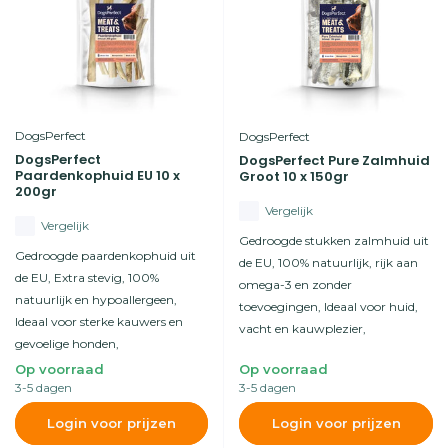
DogsPerfect
DogsPerfect
DogsPerfect
DogsPerfect Pure Zalmhuid
Paardenkophuid EU 10 x
Groot 10 x 150gr
200gr
Vergelijk
Vergelijk
Gedroogde stukken zalmhuid uit
Gedroogde paardenkophuid uit
de EU, 100% natuurlijk, rijk aan
de EU, Extra stevig, 100%
omega-3 en zonder
natuurlijk en hypoallergeen,
toevoegingen, Ideaal voor huid,
Ideaal voor sterke kauwers en
vacht en kauwplezier,
gevoelige honden,
Op voorraad
Op voorraad
3-5 dagen
3-5 dagen
Login voor prijzen
Login voor prijzen