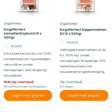
DogsPerfect
DogsPerfect
DogsPerfect
DogsPerfect Kippennekken
kamellenKophuid 10 x
EU 10 x 500gr
400gr
Vergelijk
Vergelijk
Gedroogde kippennekken uit de
Extra taaie kauwsnack van 100%
EU, 100% kip, zonder
kamelenkophuid, Hypoallergeen,
toevoegingen, Knapperige, licht
natuurlijk en zonder
verteerbare snack voor
toevoegingen, Voor langdurig
kauwplezier en gebitsreiniging,
kauwplezier,
Niet op voorraad
Op voorraad
Binnenkort weer verkrijgbaar
3-5 dagen
Login voor prijzen
Login voor prijzen