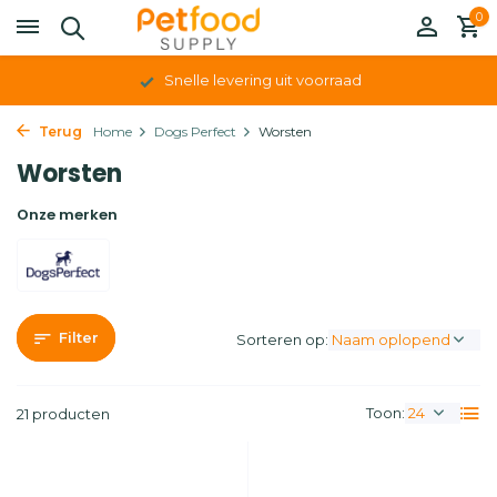
0
Persoonlijk contact en advies op maat
Terug
Home
Dogs Perfect
Worsten
Worsten
Onze merken
Filter
Sorteren op:
Toon:
21 producten