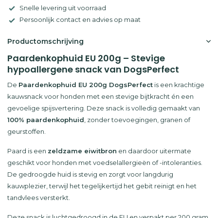
Snelle levering uit voorraad
Persoonlijk contact en advies op maat
Productomschrijving
Paardenkophuid EU 200g – Stevige
hypoallergene snack van DogsPerfect
De
Paardenkophuid EU 200g DogsPerfect
is een krachtige
kauwsnack voor honden met een stevige bijtkracht én een
gevoelige spijsvertering. Deze snack is volledig gemaakt van
100% paardenkophuid
, zonder toevoegingen, granen of
geurstoffen.
Paard is een
zeldzame eiwitbron
en daardoor uitermate
geschikt voor honden met voedselallergieën of -intoleranties.
De gedroogde huid is stevig en zorgt voor langdurig
kauwplezier, terwijl het tegelijkertijd het gebit reinigt en het
tandvlees versterkt.
Deze snack is luchtgedroogd in de EU en verpakt per 200 gram