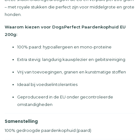
– met royale stukken die perfect zijn voor middelgrote en grote
honden.
Waarom kiezen voor DogsPerfect Paardenkophuid EU
200g:
100% paard: hypoallergeen en mono-proteïne
Extra stevig: langdurig kauwplezier en gebitsreiniging
Vrij van toevoegingen, granen en kunstmatige stoffen
Ideaal bij voedselintoleranties
Geproduceerd in de EU onder gecontroleerde
omstandigheden
Samenstelling
100% gedroogde paardenkophuid (paard)