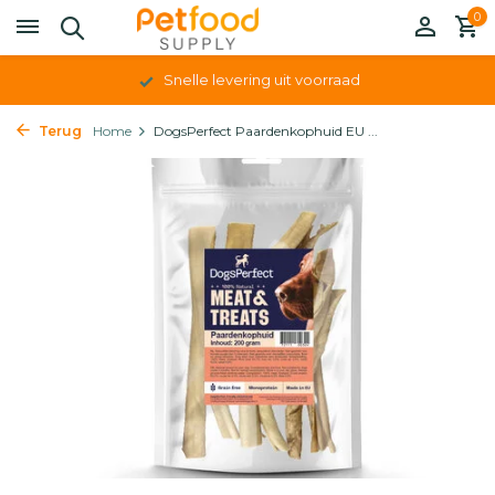
0
Snelle levering uit voorraad
Terug
Home
DogsPerfect Paardenkophuid EU ...