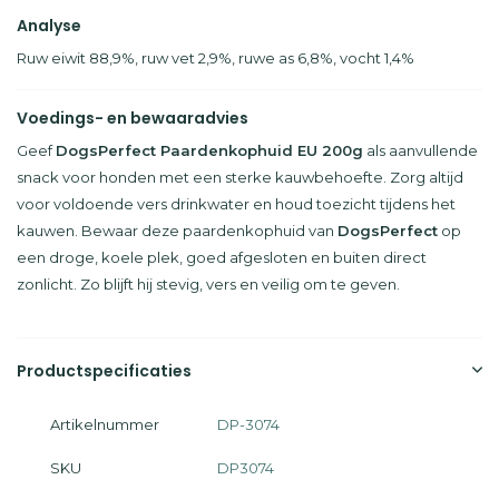
Analyse
Ruw eiwit 88,9%, ruw vet 2,9%, ruwe as 6,8%, vocht 1,4%
Voedings- en bewaaradvies
Geef
DogsPerfect Paardenkophuid EU 200g
als aanvullende
snack voor honden met een sterke kauwbehoefte. Zorg altijd
voor voldoende vers drinkwater en houd toezicht tijdens het
kauwen. Bewaar deze paardenkophuid van
DogsPerfect
op
een droge, koele plek, goed afgesloten en buiten direct
zonlicht. Zo blijft hij stevig, vers en veilig om te geven.
Productspecificaties
Artikelnummer
DP-3074
SKU
DP3074