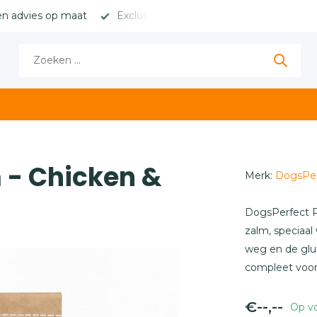
en advies op maat
Exclusieve merken met hoge marges
 - Chicken &
Merk:
DogsPer
DogsPerfect P
zalm, speciaal
weg en de glut
compleet voor 
€--,--
Op v