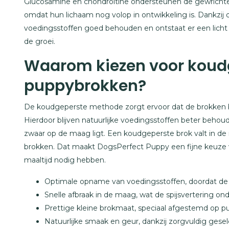
Glucosamine en chondroïtine ondersteunen de gewrichten e
omdat hun lichaam nog volop in ontwikkeling is. Dankzij
voedingsstoffen goed behouden en ontstaat er een licht v
de groei.
Waarom kiezen voor koud
puppybrokken?
De koudgeperste methode zorgt ervoor dat de brokken b
Hierdoor blijven natuurlijke voedingsstoffen beter behou
zwaar op de maag ligt. Een koudgeperste brok valt in de 
brokken. Dat maakt DogsPerfect Puppy een fijne keuze v
maaltijd nodig hebben.
Optimale opname van voedingsstoffen, doordat de vo
Snelle afbraak in de maag, wat de spijsvertering on
Prettige kleine brokmaat, speciaal afgestemd op p
Natuurlijke smaak en geur, dankzij zorgvuldig gese