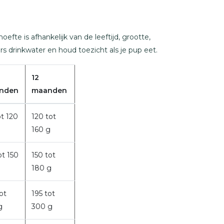
oefte is afhankelijk van de leeftijd, grootte,
ers drinkwater en houd toezicht als je pup eet.
12
nden
maanden
ot 120
120 tot
160 g
ot 150
150 tot
180 g
ot
195 tot
g
300 g