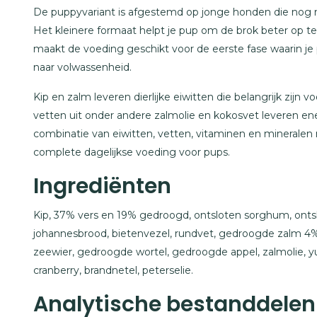
De puppyvariant is afgestemd op jonge honden die nog nie
Het kleinere formaat helpt je pup om de brok beter op t
maakt de voeding geschikt voor de eerste fase waarin je
naar volwassenheid.
Kip en zalm leveren dierlijke eiwitten die belangrijk zij
vetten uit onder andere zalmolie en kokosvet leveren en
combinatie van eiwitten, vetten, vitaminen en minerale
complete dagelijkse voeding voor pups.
Ingrediënten
Kip, 37% vers en 19% gedroogd, ontsloten sorghum, ontslo
johannesbrood, bietenvezel, rundvet, gedroogde zalm 4%
zeewier, gedroogde wortel, gedroogde appel, zalmolie, yu
cranberry, brandnetel, peterselie.
Analytische bestanddelen