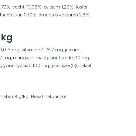
3,73%, vocht 10,08%, calcium 1,20%, fosfor
taeenzuur, 0,10%, omega 6 vetzuren 2,8%,
 kg
50,017 mg, vitamine C 75,7 mg, jodium,
t, 7 mg, mangaan, mangaan(II)oxide, 30 mg,
lycinehydraat, 100 mg, ijzer, ijzer(II)chelaat
onaten 8 g/kg. Bevat natuurlijke