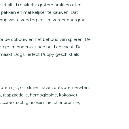
t altijd makkelijk grotere brokken eten.
e pakken en makkelijker te kauwen. Dat
 pup vaste voeding eet en verder doorgroeit
n voor de opbouw en het behoud van spieren. De
ergie en ondersteunen huid en vacht. De
n maakt DogsPerfect Puppy geschikt als
ten rijst, ontsloten haver, ontsloten erwten,
, raapzaadolie, hemoglobine, kokosvet,
cca-extract, glucosamine, chondroïtine,