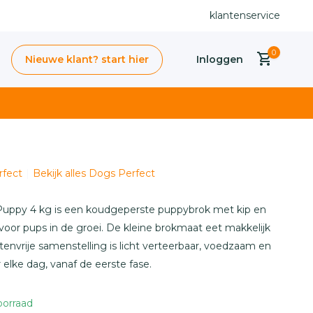
Snelle levering uit voorraad
klantenservice
0
Nieuwe klant? start hier
Inloggen
fect
Bekijk alles Dogs Perfect
Account
aanmaken
uppy 4 kg is een koudgeperste puppybrok met kip en
 voor pups in de groei. De kleine brokmaat eet makkelijk
envrije samenstelling is licht verteerbaar, voedzaam en
elke dag, vanaf de eerste fase.
oorraad