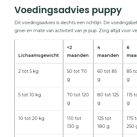
Voedingsadvies puppy
Dit voedingsadvies is slechts een richtlijn. De voedingsbeh
groei en mate van activiteit van je pup. Zorg altijd voor v
<2
4
6
Lichaamsgewicht
maanden
maanden
maa
2 tot 5 kg
50 tot 70
60 tot 85
85 t
g
g
g
5 tot 10 kg
70 tot 120
80 tot 125
115 t
g
g
g
10 tot 20 kg
110 tot
125 tot
175 t
130 g
180 g
250 