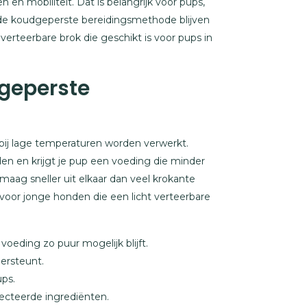
n mobiliteit. Dat is belangrijk voor pups,
 de koudgeperste bereidingsmethode blijven
erteerbare brok die geschikt is voor pups in
geperste
ij lage temperaturen worden verwerkt.
den en krijgt je pup een voeding die minder
maag sneller uit elkaar dan veel krokante
oor jonge honden die een licht verteerbare
eding zo puur mogelijk blijft.
dersteunt.
ups.
lecteerde ingrediënten.