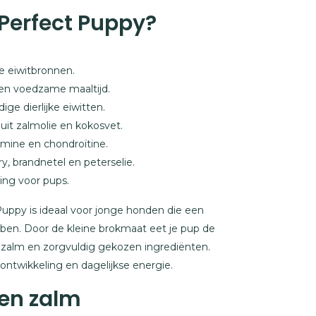
Perfect Puppy?
e eiwitbronnen.
 en voedzame maaltijd.
e dierlijke eiwitten.
it zalmolie en kokosvet.
mine en chondroïtine.
, brandnetel en peterselie.
ding voor pups.
ppy is ideaal voor jonge honden die een
ben. Door de kleine brokmaat eet je pup de
kip, zalm en zorgvuldig gekozen ingrediënten.
, ontwikkeling en dagelijkse energie.
 en zalm