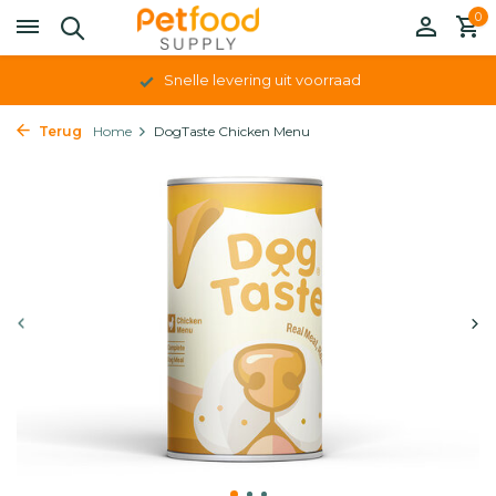
0
Snelle levering uit voorraad
Terug
Home
DogTaste Chicken Menu