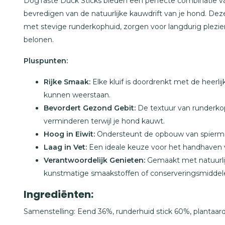
DogTaste Duck Sticks bieden een perfecte combinatie va
bevredigen van de natuurlijke kauwdrift van je hond. Deze
met stevige runderkophuid, zorgen voor langdurig plezie
belonen.
Pluspunten:
Rijke Smaak:
Elke kluif is doordrenkt met de heerli
kunnen weerstaan.
Bevordert Gezond Gebit:
De textuur van runderkop
verminderen terwijl je hond kauwt.
Hoog in Eiwit:
Ondersteunt de opbouw van spierma
Laag in Vet:
Een ideale keuze voor het handhaven
Verantwoordelijk Genieten:
Gemaakt met natuurli
kunstmatige smaakstoffen of conserveringsmiddel
Ingrediënten:
Samenstelling: Eend 36%, runderhuid stick 60%, plantaardi