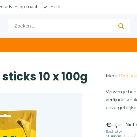
en advies op maat
Exclusieve merken met hoge marges
ticks 10 x 100g
Merk:
DogTas
Verwen je hond
verfijnde sma
onvergetelijke
€--,--
Niet 
Excl. btw
Stukprijs:
€--,--
/