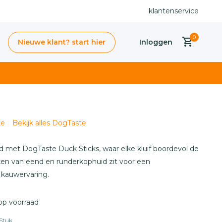
Snelle levering uit voorraad
klantenservice
0
Nieuwe klant? start hier
Inloggen
te
Bekijk alles DogTaste
Account
aanmaken
 met DogTaste Duck Sticks, waar elke kluif boordevol de
ken van eend en runderkophuid zit voor een
 kauwervaring.
op voorraad
Stuk