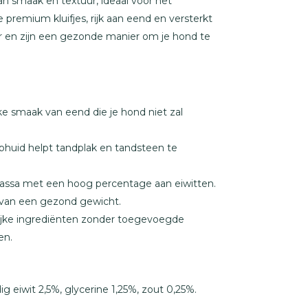
n smaak en textuur, ideaal voor het
 premium kluifjes, rijk aan eend en versterkt
r en zijn een gezonde manier om je hond te
jke smaak van eend die je hond niet zal
huid helpt tandplak en tandsteen te
ssa met een hoog percentage aan eiwitten.
 van een gezond gewicht.
jke ingrediënten zonder toegevoegde
en.
g eiwit 2,5%, glycerine 1,25%, zout 0,25%.