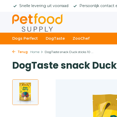
rges
Snelle levering uit voorraad
Persoonlijk contact 
Dogs Perfect
DogTaste
ZooChef
Terug
Home
DogTaste snack Duck sticks 10 ...
DogTaste snack Duck s