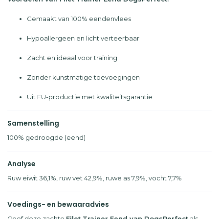
Gemaakt van 100% eendenvlees
Hypoallergeen en licht verteerbaar
Zacht en ideaal voor training
Zonder kunstmatige toevoegingen
Uit EU-productie met kwaliteitsgarantie
Samenstelling
100% gedroogde (eend)
Analyse
Ruw eiwit 36,1%, ruw vet 42,9%, ruwe as 7,9%, vocht 7,7%
Voedings- en bewaaradvies
Geef deze zachte
Filet Trainer Eend van DogsPerfect
als