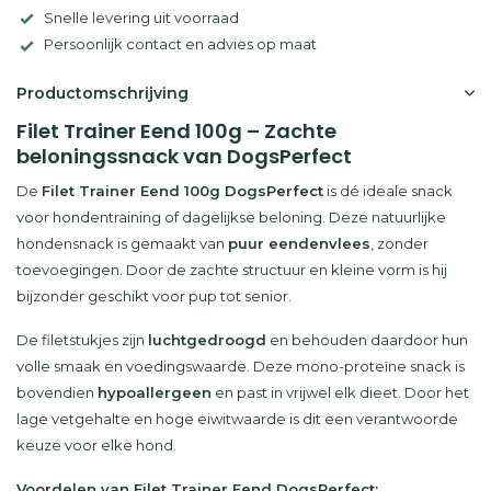
Snelle levering uit voorraad
Persoonlijk contact en advies op maat
Productomschrijving
Filet Trainer Eend 100g – Zachte
beloningssnack van DogsPerfect
De
Filet Trainer Eend 100g DogsPerfect
is dé ideale snack
voor hondentraining of dagelijkse beloning. Deze natuurlijke
hondensnack is gemaakt van
puur eendenvlees
, zonder
toevoegingen. Door de zachte structuur en kleine vorm is hij
bijzonder geschikt voor pup tot senior.
De filetstukjes zijn
luchtgedroogd
en behouden daardoor hun
volle smaak en voedingswaarde. Deze mono-proteïne snack is
bovendien
hypoallergeen
en past in vrijwel elk dieet. Door het
lage vetgehalte en hoge eiwitwaarde is dit een verantwoorde
keuze voor elke hond.
Voordelen van Filet Trainer Eend DogsPerfect: