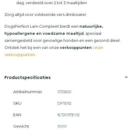
dag, verdeeld over 2 tot 3 maaltijden
Zorg altijd voor voldoende vers drinkwater.
DogsPerfect Lam Compleet biedt een
natuurlijke,
hypoallergene en voedzame maaltijd
, speciaal
samengesteld voor gevoelige honden en een gezond dieet.
Ontdek het bij een van onze
verkooppunten
:
onze
verkooppunten
.
Productspecificaties
Artikelnummer
372820
SKU
DP5012
EAN
8,72057E+12
Gewicht
1000