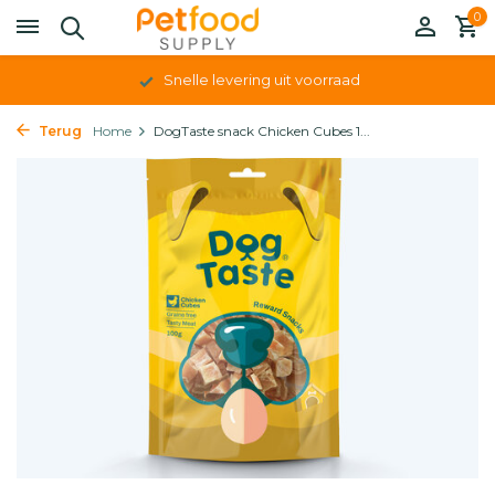
0
Snelle levering uit voorraad
Terug
Home
DogTaste snack Chicken Cubes 1...