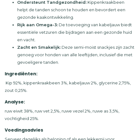
Ondersteunt Tandgezondheid:
Kippenkraakbeen
helpt de tanden schoon te houden en bevordert een
gezonde kaakontwikkeling.
Rijk aan Omega-3:
De toevoeging van kabeljauw biedt
essentiële vetzuren die bijdragen aan een gezonde huid
en vacht.
Zacht en Smakelijk:
Deze semi-moist snackjes zijn zacht
genoeg voor honden van alle leeftijden, inclusief die met
gevoeligere tanden.
Ingrediënten:
Kip 92%, kippenkraakbeen 3%, kabeljauw 2%, glycerine 2,75%,
zout 0,25%.
Analyse:
ruw eiwit 38%, ruw vet 2,5%, ruwe vezel 2%, ruwe as 3,5%,
vochtigheid 25%.
Voedingsadvies
Serveer dagelijks als beloning of als een lekkernij voor